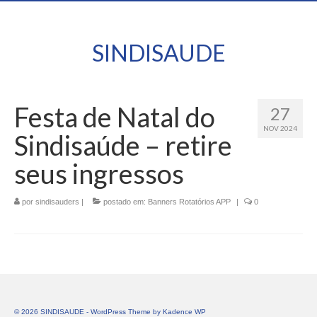
SINDISAUDE
Festa de Natal do
27
NOV 2024
Sindisaúde – retire
seus ingressos
por
sindisauders
|
postado em:
Banners Rotatórios APP
|
0
© 2026 SINDISAUDE - WordPress Theme by
Kadence WP