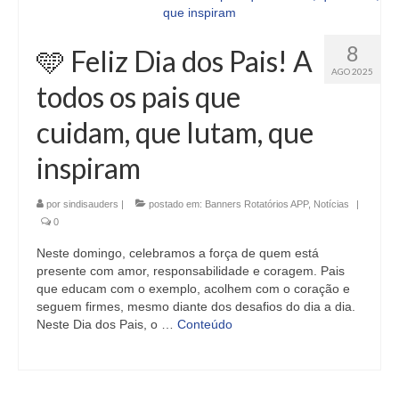
8
🩵 Feliz Dia dos Pais! A
AGO 2025
todos os pais que
cuidam, que lutam, que
inspiram
por
sindisauders
|
postado em:
Banners Rotatórios APP
,
Notícias
|
0
Neste domingo, celebramos a força de quem está
presente com amor, responsabilidade e coragem. Pais
que educam com o exemplo, acolhem com o coração e
seguem firmes, mesmo diante dos desafios do dia a dia.
Neste Dia dos Pais, o …
Conteúdo