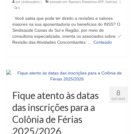
por
sindisauders
|
postado em:
Banners Rotatórios APP
,
Notícias
|
0
Você sabia que pode ter direito a revisões e valores
maiores na sua aposentadoria ou benefícios do INSS? O
Sindisaúde Caxias do Sul e Região, por meio de
consultoria especializada, orienta os associados sobre: ✅
Revisão das Atividades Concomitantes: …
Conteúdo
8
Fique atento às datas
OUT 2025
das inscrições para a
Colônia de Férias
2025/2026