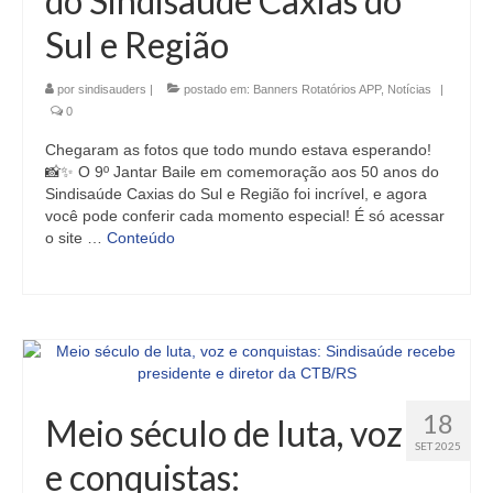
do Sindisaúde Caxias do
Sul e Região
por
sindisauders
|
postado em:
Banners Rotatórios APP
,
Notícias
|
0
Chegaram as fotos que todo mundo estava esperando!
📸✨ O 9º Jantar Baile em comemoração aos 50 anos do
Sindisaúde Caxias do Sul e Região foi incrível, e agora
você pode conferir cada momento especial! É só acessar
o site …
Conteúdo
18
Meio século de luta, voz
SET 2025
e conquistas: