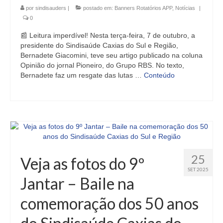
por
sindisauders
|
postado em:
Banners Rotatórios APP
,
Notícias
|
0
📰 Leitura imperdível! Nesta terça-feira, 7 de outubro, a
presidente do Sindisaúde Caxias do Sul e Região,
Bernadete Giacomini, teve seu artigo publicado na coluna
Opinião do jornal Pioneiro, do Grupo RBS. No texto,
Bernadete faz um resgate das lutas …
Conteúdo
25
Veja as fotos do 9º
SET 2025
Jantar – Baile na
comemoração dos 50 anos