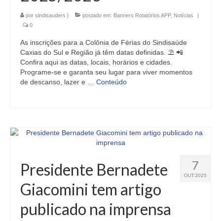
por
sindisauders
|
postado em:
Banners Rotatórios APP
,
Notícias
|
0
As inscrições para a Colônia de Férias do Sindisaúde
Caxias do Sul e Região já têm datas definidas. ⛱️ 📲
Confira aqui as datas, locais, horários e cidades.
Programe-se e garanta seu lugar para viver momentos
de descanso, lazer e …
Conteúdo
7
Presidente Bernadete
OUT 2025
Giacomini tem artigo
publicado na imprensa