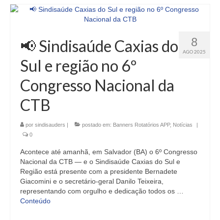
8
📢 Sindisaúde Caxias do
AGO 2025
Sul e região no 6º
Congresso Nacional da
CTB
por
sindisauders
|
postado em:
Banners Rotatórios APP
,
Notícias
|
0
Acontece até amanhã, em Salvador (BA) o 6º Congresso
Nacional da CTB — e o Sindisaúde Caxias do Sul e
Região está presente com a presidente Bernadete
Giacomini e o secretário-geral Danilo Teixeira,
representando com orgulho e dedicação todos os …
Conteúdo