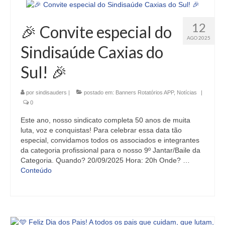
12
🎉 Convite especial do
AGO 2025
Sindisaúde Caxias do
Sul! 🎉
por
sindisauders
|
postado em:
Banners Rotatórios APP
,
Notícias
|
0
Este ano, nosso sindicato completa 50 anos de muita
luta, voz e conquistas! Para celebrar essa data tão
especial, convidamos todos os associados e integrantes
da categoria profissional para o nosso 9º Jantar/Baile da
Categoria. Quando? 20/09/2025 Hora: 20h Onde? …
Conteúdo